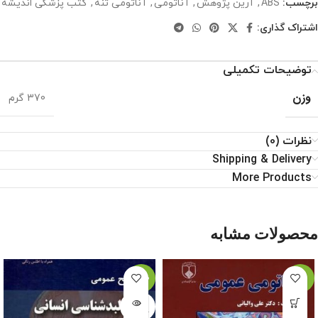
برچسب:
ABS
,
آرین پژوهش
,
آناتومی
,
آناتومی تنه
,
کتب پزشکی اندیشه
اشتراک گذاری:
توضیحات تکمیلی
وزن
370 گرم
نظرات (0)
Shipping & Delivery
More Products
محصولات مشابه
-20%
-5%
اتمام م
وجودی