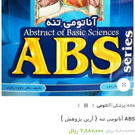
بزرگنمایی تصویر
خانه
پزشکی
آناتومی
ABS آناتومی تنه { آرین پژوهش }
7,880,000
ریال
8,800,000
ریال