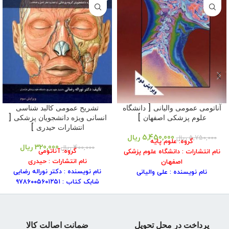
آناتومی عمومی والیانی [ دانشگاه
تشریح عمومی کالبد شناسی
علوم پزشکی اصفهان ]
انسانی ویژه دانشجویان پزشکی [
انتشارات حیدری ]
5,450,000
ریال
5,750,000
ریال
گروه: علوم پایه
320,000
ریال
400,000
ریال
گروه: آناتومی
نام انتشارات : دانشگاه علوم پزشکی
نام انتشارات : حیدری
اصفهان
نام نویسنده : دکتر نوراله رضایی
نام نویسنده : علی والیانی
شابک کتاب : ۹۷۸۶۰۰۵۶۰۱۲۵۱
سال انتشار : ۱۴۰۱
سال انتشار : ۱۳۹۴
نوبت چاپ: اول
نوبت چاپ: ۳
شابک کتاب : ۹۷۸۹۶۴۵۲۴۵۲۳۶
جلد کتاب : شومیز
جلد کتاب : شومیز
قطع :وزیری
قطع : وزیری
پرداخت در محل تحویل
ضمانت اصالت کالا