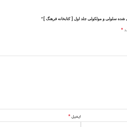
ی شده سلولی و مولکولی جلد اول [ کتابخانه فرهنگ ]”
*
ند
*
ایمیل