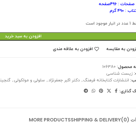
فحات : ۴۹۶صفحه
 : ۴۹٠ گرم
 انبار موجود است
افزودن به سبد خرید
زودن به مقایسه
افزودن به علاقه مندی
ه محصول:
106380
زیست شناسی
ب:
انتشارات کتابخانه فرهنگ
,
دکتر اکبر جعفرنژاد
,
سلولی و مولکولی
,
گنجین
ک گذاری:
 (0)
SHIPPING & DELIVERY
MORE PRODUCTS