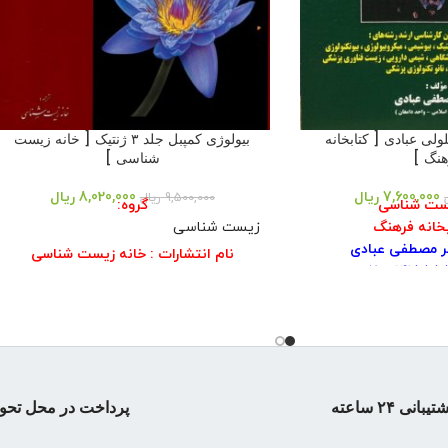
ی عبادی [ کتابخانه
بیولوژی کمپبل جلد ۳ ژنتیک [ خانه زیست
نگ ]
شناسی ]
7,600,000
ریال
8,020,000
ریال
9,500,000
ریال
یست شناسی
گروه:
بخانه فرهنگ
زیست شناسی
ر مصطفی عبادی
نام انتشارات : خانه زیست شناسی
نویسنده:جین ریس
:۱۴۰۲
مترجم: گروه مترجمین خانه زیست شناسی
حه:۷۸۶
شابک:۹۷۸۹۶۴۲۶۰۵۹۹۶
اپ: هشتم
سال چاپ:۱۴۰۳
 وزیری
تعداد صفحه: ۲۵۰
نوبت چاپ: ۱
تیبانی ۲۴ ساعته
پرداخت در محل تحو