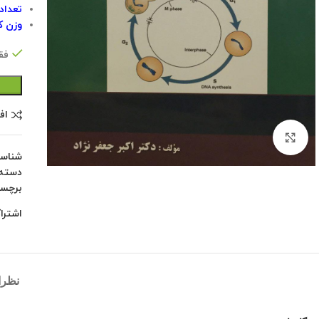
تعداد ص
وزن کتاب
فقط 1 عدد در
اف
بزرگنمایی تصویر
شناس
دسته:
برچس
اشترا
نظرات