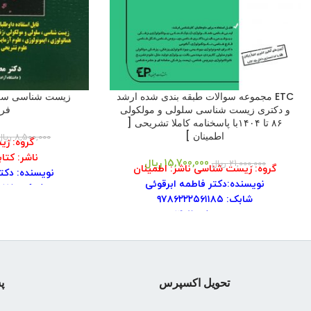
ETC مجموعه سوالات طبقه بندی شده ارشد
زیست شناسی سلول
و دکتری زیست شناسی سلولی و مولکولی
فره
۸۶ تا ۱۴۰۴با پاسخنامه کاملا تشریحی [
اطمینان ]
8,500,000
ریال
گروه: ز
ناشر: کتا
15,700,000
ریال
21,000,000
ریال
گروه: زیست شناسی
ناشر: اطمینان
نویسنده: دکت
نویسنده:دکتر فاطمه ابرقوئی
شابک: ۹۷۸۹۶۴۱۵۵۵۵۷۵
شابک: ۹۷۸۶۲۲۲۵۶۱۱۸۵
سال نشر
سال نشر: ۱۴۰۲
تعداد صف
تعداد صفحه: ۸۵۶
نوبت چ
نوبت چاپ: اول
قطع:
ویرایش:نهم
قطع: وزیری
تحویل اکسپرس
پش