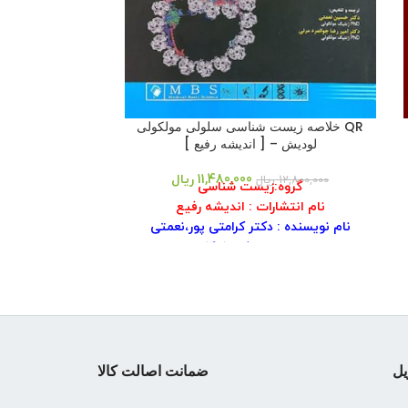
QR خلاصه زیست شناسی سلولی مولکولی
AGK جام
لودیش – [ اندیشه رفیع ]
آموزش
11,480,000
ریال
12,800,000
ریال
19,000,000
ر
گروه:زیست شناسی
گروه
نام انتشارات : اندیشه رفیع
ناشر: گروه
نام نویسنده : دکتر کرامتی پور،نعمتی
شابک: ۹۷۸۶۰۰۴۲۲۰۷۵۰
سال انتشار :۱۴۰۱
نو
نوبت چاپ: ۱
نوع
شابک کتاب : ۹۷۸۹۶۴۹۸۷۶۹۷۹
سال
جلد کتاب : شومیز
تعدا
قطع : وزیری
نو
تعداد صفحات :۵۱۰ صفحه
یل
ضمانت اصالت کالا