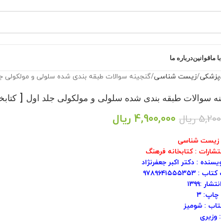
 ما
قوانین
درباره ما
پزشکی
زیست شناسی
گنجینه سوالات طبقه بندی شده سلولی و مولکولی جلد
نه سوالات طبقه بندی شده سلولی و مولکولی جلد اول [ کتابخ
4,900,000
ریال
5,200
ریال
 زیست شناسی
نتشارات : کتابخانه فرهنگ
یسنده : دکتر اکبر جعفرنژاد
: ۹۷۸۹۶۴۱۵۵۵۳۵۳
شار :۱۳۹۹
چاپ: ۳
تاب : شومیز
 وزیری