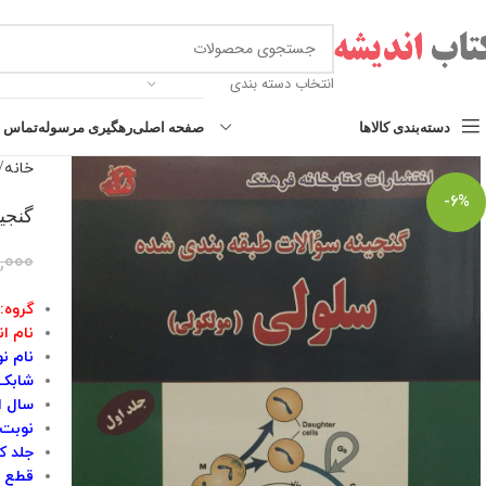
انتخاب دسته بندی
دسته‌بندی کالاها
صفحه اصلی
رهگیری مرسوله
تماس با
خانه
-6%
گنجی
,000
گروه:
نام ا
نام نو
شابک کتاب 
سال انت
نوبت 
جلد ک
قطع :