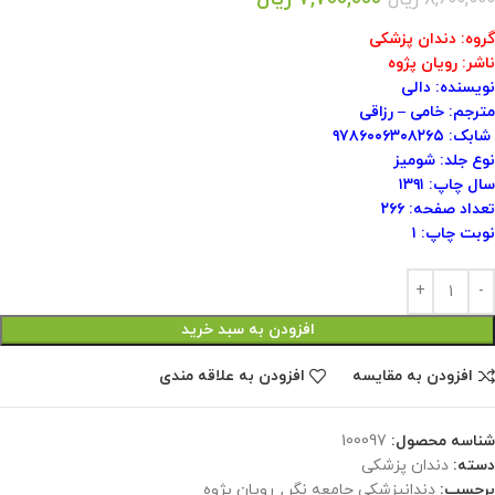
گروه: دندان پزشکی
ناشر: رویان پژوه
نویسنده: دالی
مترجم: خامی – رزاقی
شابک: ۹۷۸۶۰۰۶۳۰۸۲۶۵
نوع جلد: شومیز
سال چاپ: ۱۳۹۱
تعداد صفحه: ۲۶۶
نوبت چاپ: ۱
افزودن به سبد خرید
افزودن به مقایسه
افزودن به علاقه مندی
شناسه محصول:
100097
دسته:
دندان پزشکی
برچسب:
دندانپزشکی جامعه نگر
,
رویان پژوه