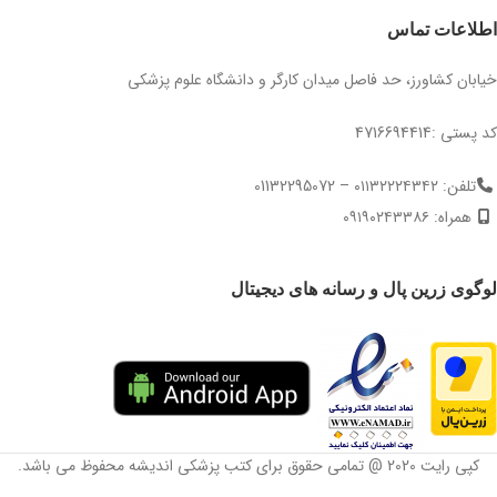
اطلاعات تماس
خیابان کشاورز، حد فاصل میدان کارگر و دانشگاه علوم پزشکی
کد پستی :4716694414
تلفن: ۰۱۱۳۲۲۲۴۳۴۲ – 01132295072
همراه: ۰۹۱۹۰۲۴۳۳۸۶
لوگوی زرین پال و رسانه های دیجیتال
کپی رایت 2020 @ تمامی حقوق برای کتب پزشکی اندیشه محفوظ می باشد.