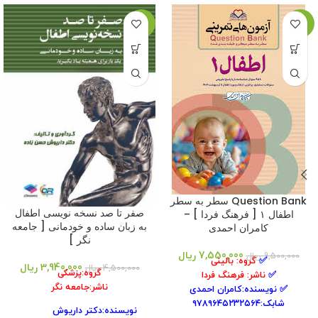
-12%
-21%
Question Bank سطر به سطر
صفر تا صد نسخه نویسی اطفال
اطفال ۱ [ فرهنگ فردا ] –
به زبان ساده و خودمانی [ جامعه
کامران احمدی
نگر ]
7,550,000
ریال
9,500,000
ریال
✅
گروه: بالینی
3,940,000
ریال
4,500,000
ریال
گروه:پزشکی
✅
ناشر: فرهنگ فردا
ناشر:جامعه نگر
✅
نویسنده:
کامران احمدی
شابک:۹۷۸۹۶۴۵۲۳۲۵۶۴
نویسنده:دکتر داریوش