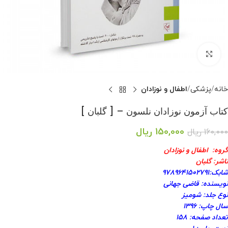
بزرگنمایی تصویر
خانه
پزشکی
اطفال و نوزادان
کتاب آزمون نوزادان نلسون – [ گلبان ]
150,000
ریال
160,000
ریال
گروه: اطفال و نوزادان
ناشر: گلبان
شابک:۹۷۸۹۶۴۱۵۰۲۷۹۱
نویسنده: قاضی جهانی
نوع جلد: شومیز
سال چاپ: ۱۳۹۶
تعداد صفحه: ۱۵۸