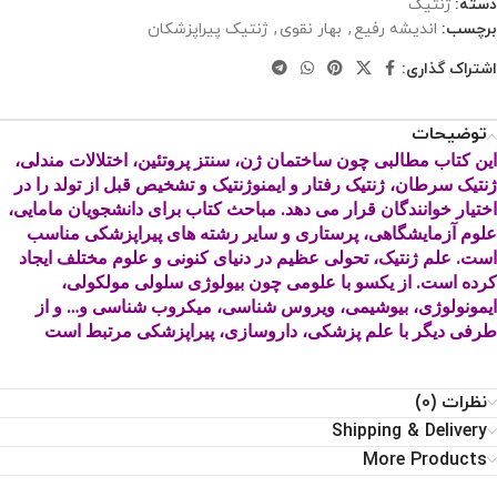
دسته:
ژنتیک
برچسب:
اندیشه رفیع
,
بهار نقوی
,
ژنتیک پیراپزشکان
اشتراک گذاری:
توضیحات
این کتاب مطالبی چون ساختمان ژن، سنتز پروتئین، اختلالات مندلی،
ژنتیک سرطان، ژنتیک رفتار و ایمنوژنتیک و تشخیص قبل از تولد را در
اختیار خوانندگان قرار می دهد. مباحث کتاب برای دانشجویان مامایی،
علوم آزمایشگاهی، پرستاری و سایر رشته های پیراپزشکی مناسب
است. علم ژنتیک، تحولی عظیم در دنیای کنونی و علوم مختلف ایجاد
کرده است. از یکسو با علومی چون بیولوژی سلولی مولکولی،
ایمونولوژی، بیوشیمی، ویروس شناسی، میکروب شناسی و… و از
طرفی دیگر با علم پزشکی، داروسازی، پیراپزشکی مرتبط است
نظرات (0)
Shipping & Delivery
More Products