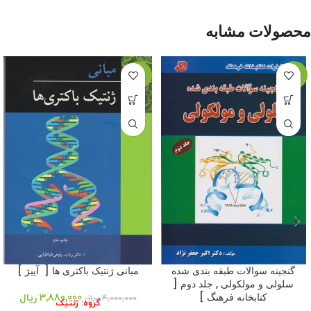
محصولات مشابه
-3%
-11%
گنجینه سوالات طبقه بندی شده
مبانی ژنتیک باکتری ها [ آییژ ]
سلولی و مولکولی , جلد دوم [
کتابخانه فرهنگ ]
3,880,000
ریال
4,000,000
ریال
گروه: ژنتیک