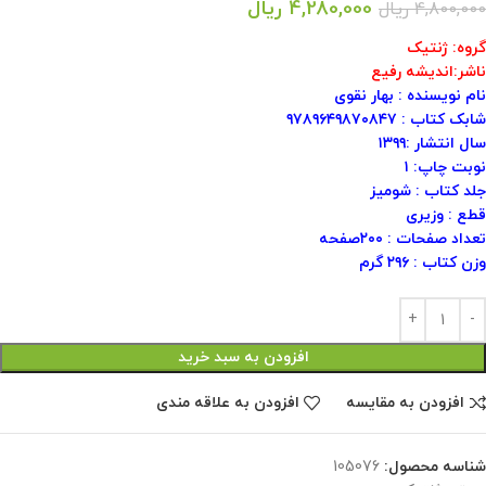
4,280,000
ریال
4,800,000
ریال
گروه: ژنتیک
ناشر:اندیشه رفیع
نام نویسنده : بهار نقوی
شابک کتاب : ۹۷۸۹۶۴۹۸۷٠۸۴۷
سال انتشار :۱۳۹۹
نوبت چاپ: ۱
جلد کتاب : شومیز
قطع : وزیری
تعداد صفحات : ۲۰۰صفحه
وزن کتاب : ۲۹۶ گرم
افزودن به سبد خرید
افزودن به مقایسه
افزودن به علاقه مندی
شناسه محصول:
105076