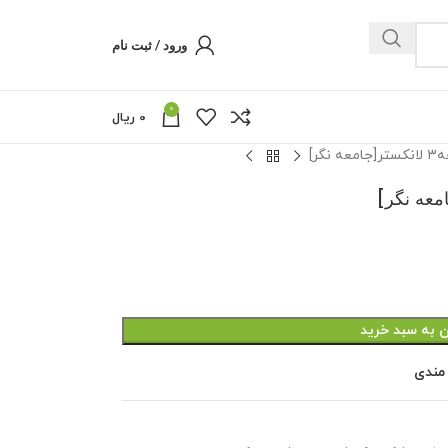
ورود / ثبت نام
0
0
ریال
گر]
ن به سبد خرید
 مندی