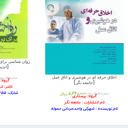
روان شناسی برای پ
[اندی
اخلاق حرفه ای در هوشبری و اتاق عمل
150,000
ریال
گروه:
[جامعه نگر]
ناشر: ا
شابک: ۹۷۸۹۶۴۹۸۷۰۷۵۵
5,440,000
ریال
5,900,000
ریال
گروه: پرستاری
مترجم: سهی
نام انتشارات : جامعه نگر
نوع جل
نام نویسنده : شهرکی واحد،مردانی حموله
سال چاپ:
سال انتشار : ۱۴۰۲
تعداد صف
نوبت چاپ: ۸
نوبت 
شابک کتاب : ۹۷۸۶٠٠۱٠۱٠۱۳۲