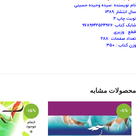
نام نویسنده :سیده وحیده حسینی
سال انتشار :۱۳۸۹
نوبت چاپ:۲
شابک کتاب :۹۷۸۹۶۴۲۵۲۴۹۷۶
قطع : وزیری
تعداد صفحات :۲۸۸
وزن کتاب : ۳۵۰
محصولات مشابه
-15%
-8%
اتمام
موجود
ی