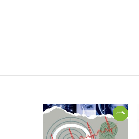
-11%
-22%