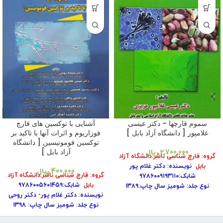
سموم قارچها – دکتر عیسی
آشنایی با توکسین های قارچ
غلامپور [ دانشگاه آزاد بابل ]
فوزاریوم و اثرات آنها با تاکید بر
توکسین فومونیسین [ دانشگاه
آزاد بابل ]
2,700,000
ریال
گروه: قارچ شناسی
ناشر:دانشگاه آزاد
بابل
نویسنده: دکتر غلام پور
400,000
ریال
گروه: قارچ شناسی
ناشر:دانشگاه آزاد
شابک:۹۷۸۶۰۰۹۱۹۳۱۱۰
بابل
شابک:۹۷۸۶۰۰۵۶۰۱۴۵۹
نوع جلد: شومیز
سال چاپ:۱۳۸۹
نویسنده:
دکتر غلام پور- دکتر روحی
تعداد صفحه:
نوبت چاپ: ۱
نوع جلد: شومیز
سال چاپ: ۱۳۹۸
تعداد صفحه:۴۰۰
نوبت چاپ: ۲