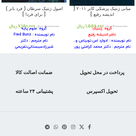
مبانی ژنتیک پزشکی کانر ۲۰۱۱ [
اصول ژنتیک سرطان ( فرد بانز )
اندیشه رفیع ]
[ برای فردا ]
1,558,000
ریال
7,150,000
ریال
2,000,000
ریال
8,000,000
ریال
گروه: ژنتیک
گروه: علوم پایه
ناشر:اندیشه رفیع
نام نویسنده : Fred Bunz
نام نویسنده : ادوارد اس.توبیاس و...
نام مترجم : دکتر
نام مترجم : دکتر محمد کرامتی پور،
شیرزادسیستانی،تفریحی
مهناز مهرآذرین و...
نام انتشارات : برای فردا
شابک کتاب : ۹۷۸۹۶۴۹۸۷۳۵۶۵
سال انتشار : ۱۳۹۵
سال انتشار : ۱۳۹۱
نوبت چاپ: ۱
نوبت چاپ: ۱
شابک کتاب : ۹۷۸۶٠٠۱۵۵٠۱۹۵
پرداخت در محل تحویل
ضمانت اصالت کالا
جلد کتاب : شومیز
جلد کتاب : شومیز
قطع : وزیری
قطع : وزیری
تعداد صفحات : ۳۶۸ صفحه
تعداد صفحات : ۳۸۸ صفحه
تحویل اکسپرس
پشتیبانی ۲۴ ساعته
وزن کتاب : ۵۶۷ گرم
وزن کتاب : ۶٠٠ گرم