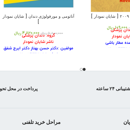
آناتومی و مورفولوژی دندان [ شایان نمودار
]
109,000
ریال
ل
ندان پزشکی
4,820,000
ریال
5,800,000
ریال
گروه: دندان پزشکی
یان نمودار
ناشر:شایان نمودار
ده عطار باشی
مولفین :د
کتر حسن بهناز دکتر ایرج شفق
شابک:۹۷۸۹۶۴۲۳۷۱۶۵۵
د: شومیز
تاریخ چاپ :۱۴۰۱
 ۱۳۸۸
نوبت چاپ :
اول
حه: ۱۷۶
تعداد صفحات
۲۲۹
چاپ: ۱
وزن
۰٫۳۵ kg
صحافی:
شومیز
تیبانی ۲۴ ساعته
پرداخت در محل تحو
ان
مراحل خرید تلفنی