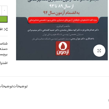
اف
شناس
دسته:
بزرگنمایی تصویر
برچس
اشترا
توضیحات
توضیحات
۱