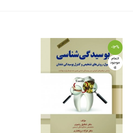
-16%
-12%
اتمام
موجود
ی