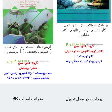
بانک سوالات IQB اتاق عمل
کارشناسی ارشد [ تالیفی دکتر
خلیلی ]
1,000,000
ریال
1,100,000
ریال
گروه: اتاق عمل
آزمون های استخدامی اتاق عمل
( عمومی تخصصی ) [ پرستش ]
ناشر:گروه تالیفی دکتر خلیلی
نام نویسنده :
8,050,000
ریال
تیموری،نیکبخت،عسگرخواه
9,000,000
ریال
گروه: اتاق عمل
نام انتشارات :
ناشر: پرستش
سال انتشار :۱۳۹۹
نام نویسنده : نژاد قنبری ،زمانی امیر
نوبت چاپ: ۳
شابک کتاب : ۹۷۸۶٠٠۷۸۱۷۶۷۴
شابک کتاب : ۹۷۸۶٠٠۴۲۲۳۶۵۲
سال انتشار : ۱۳۹۹
جلد کتاب : شومیز
نوبت چاپ: ۳
قطع : وزیری
جلد کتاب : شومیز
تعداد صفحات : ۱۵۱ صفحه
قطع : رقعی
پرداخت در محل تحویل
ضمانت اصالت کالا
وزن کتاب : ۲۸۵ گرم
تعداد صفحات : ۶۵۴صفحه
وزن کتاب : ۶۸٠ گرم