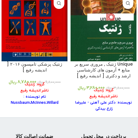
Unique ژنتیک , مروری سریع بر
ژنتیک پزشکی تامپسون ۲۰۱۶ [
منابع + آزمون های کارشناسی
اندیشه رفیع ]
ارشد و دکتری [ اندیشه رفیع ]
8,780,000
ریال
9,800,000
ریال
گروه: ژنتیک
3,280,000
ریال
3,800,000
ریال
گروه: ژنتیک
ناشر:اندیشه رفیع
ناشر:اندیشه رفیع
نام نویسنده :
نویسنده: دکتر علی آهنی - علیرضا
Nussbaum،McInnes،Willard
زارع بیدکی
نام مترجم : دکتر خلج کندری،دکتر
شابک: ۹۷۸۹۶۴۹۷۸۷۰۰۶
آهنی
سال نشر: ۱۳۹۶
شابک کتاب : ۹۷۸۹۶۴۹۸۷۶۸۵۶
تعداد صفحه: ۲۱۶
سال انتشار : ۱۳۹۶
نوبت چاپ: ۱
نوبت چاپ: ۱
پرداخت در محل تحویل
ضمانت اصالت کالا