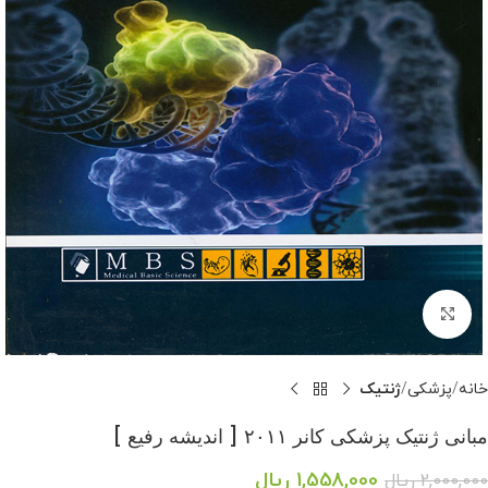
بزرگنمایی تصویر
خانه
پزشکی
ژنتیک
مبانی ژنتیک پزشکی کانر ۲۰۱۱ [ اندیشه رفیع ]
1,558,000
ریال
2,000,000
ریال