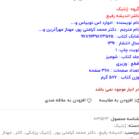
گروه: ژنتیک
ناشر:اندیشه رفیع
نام نویسنده : ادوارد اس.توبیاس و…
نام مترجم : دکتر محمد کرامتی پور، مهناز مهرآذرین و…
شابک کتاب : ۹۷۸۹۶۴۹۸۷۳۵۶۵
سال انتشار : ۱۳۹۱
نوبت چاپ: ۱
جلد کتاب : شومیز
قطع : وزیری
تعداد صفحات : ۳۶۸ صفحه
وزن کتاب : ۵۶۷ گرم
در انبار موجود نمی باشد
افزودن به مقایسه
افزودن به علاقه مندی
شناسه محصول:
103523
دسته:
ژنتیک
برچسب:
اندیشه رفیع
,
دکتر محمد کرامتی پور
,
ژنتیک پزشکی
,
کانر
,
مهناز