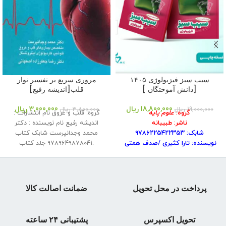
سیب سبز فیزیولوژی ۱۴۰۵
مروری سریع بر تفسیر نوار
[دانش آموختگان ]
قلب[اندیشه رفیع]
18,800,000
ریال
3,000,000
ریال
19,000,000
ریال
3,800,000
ریال
گروه:
علوم پایه
گروه: قلب و عروق نام انتشارات :
ناشر: طبیبانه
اندیشه رفیع نام نویسنده : دکتر
شابک: ۹۷۸۶۲۲۵۴۲۲۳۵۳
محمد وجدانپرست شابک کتاب
نویسنده: تارا کثیری /صدف همتی
:۹۷۸۹۶۴۹۸۷۸۰۴۱ جلد کتاب
نوع جلد: شومیز
سال چاپ:۱۴۰۵
تعداد صفحه:۱۱۲
نوبت چاپ: ۱
پرداخت در محل تحویل
ضمانت اصالت کالا
تحویل اکسپرس
پشتیبانی ۲۴ ساعته