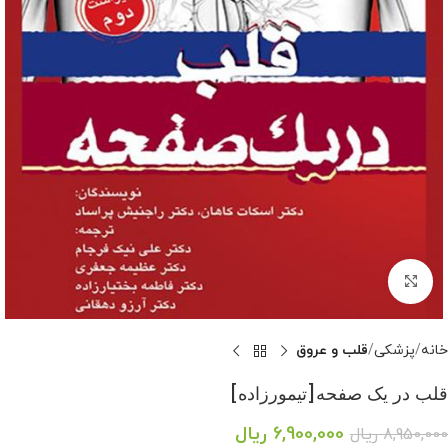
بزرگنمایی تصویر
خانه
پزشکی
قلب و عروق
قلب در یک صفحه[تیمورزاده]
6,900,000
ریال
8,950,000
ریال