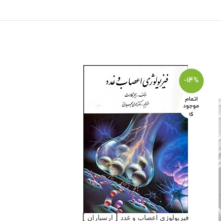
-14%
اتمام
موجود
ی
فیزیولوژی اعصاب و غدد [ ارسباران ]