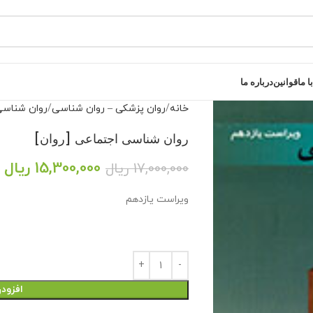
 ما
قوانین
درباره ما
خانه
روان پزشکی – روان شناسی
روان شناس
روان شناسی اجتماعی [روان]
15,300,000
ریال
17,000,000
ریال
ویراست یازدهم
افزود