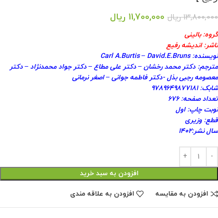
11,700,000
ریال
13,800,000
ریال
گروه: بالینی
ناشر: اندیشه رفیع
نویسنده: Carl A.Burtis – David.E.Bruns
مترجم: دکتر محمد رخشان – دکتر علی مطاع – دکتر جواد محمدنژاد – دکتر
معصومه رجبی بذل -دکتر فاطمه جوانی – اصغر نرمانی
شابک: ۹۷۸۹۶۴۹۸۷۷۱۸۱
تعداد صفحه: ۶۷۶
نوبت چاپ: اول
قطع: وزیری
سال نشر:۱۴۰۲
افزودن به سبد خرید
افزودن به مقایسه
افزودن به علاقه مندی