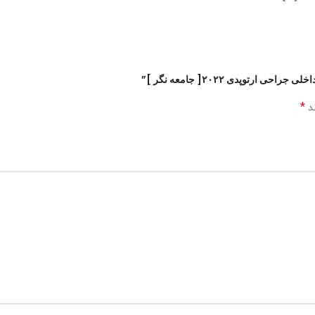
توپدی ۲۰۲۲[ جامعه نگر ]”
*
ند