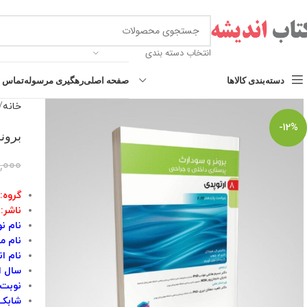
انتخاب دسته بندی
دسته‌بندی کالاها
صفحه اصلی
رهگیری مرسوله
تماس با
خانه
-12%
برونر 
,000
گروه:
ناشر:
نام نویسنده
نام مت
نام ان
سال انت
نوبت 
شابک کتاب 