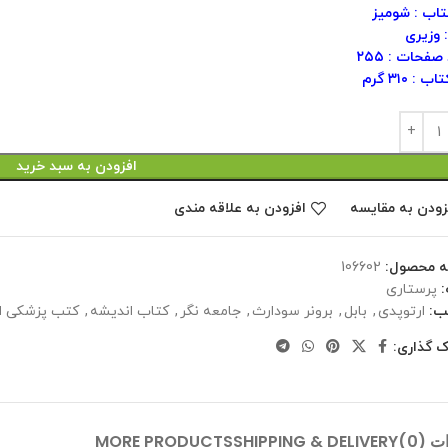
تاب : شومیز
 وزیری
صفحات : ۲۵۵
 : ۳۱٠ گرم
افزودن به سبد خرید
زودن به مقایسه
افزودن به علاقه مندی
ه محصول:
106602
پرستاری
ب:
ارتوپدی
,
بابل
,
برونر سودارث
,
جامعه نگر
,
کتاب اندیشه
,
کتب پزشکی ا
ک گذاری:
 (0)
SHIPPING & DELIVERY
MORE PRODUCTS