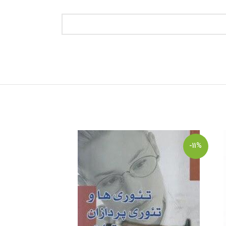
-6%
-11%