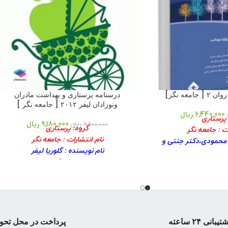
معه نگر]
درسنامه پرستاری و بهداشت مادران
ونوزادان لیفر ۲۰۱۲ [ جامعه نگر ]
6,440,000
ریال
 پرستاری
9,180,000
ریال
9,900,000
ریال
گروه: پرستاری
ت : جامعه نگر
نام انتشارات : جامعه نگر
ر محمودی،دکتر جنتی و
نام نویسنده : گلوریا لیفر
...
نام مترجم : شوقی،سنجری
ر :۱۴۰۲
سال انتشار :۱۴۰۲
 چاپ:۶
نوبت چاپ: ۹
شابک کتاب : ۹۷۸۶٠٠۱٠۱۲۸۷۷
ب : شومیز
جلد کتاب : شومیز
: وزیری
قطع : وزیری
 صفحه
تیبانی ۲۴ ساعته
پرداخت در محل تحو