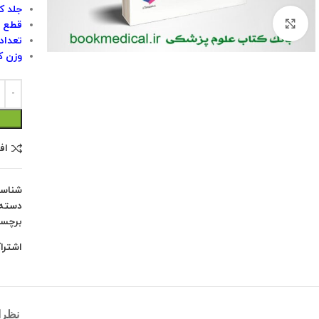
جلد ک
بزرگنمایی تصویر
قطع :
تعداد 
وزن کتاب
اف
شناس
دسته:
برچس
اشترا
نظرات