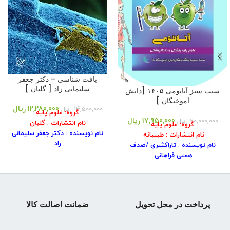
بافت شناسی – دکتر جعفر
سلیمانی راد [ گلبان ]
سیب سبز آناتومی ۱۴۰۵ [دانش
آموختگان ]
12,280,000
ریال
14,500,000
ریال
گروه: علوم پایه
17,950,000
ریال
20,000,000
ریال
نام انتشارات : گلبان
گروه: علوم پایه
نام نویسنده : دکتر جعفر سلیمانی
نام انتشارات : طبیبانه
راد
نام نویسنده : تاراکثیری /صدف
شابک کتاب :۹۷۸۹۶۴۱۵۰۳۰۹۵
همتی فراهانی
جلد کتاب : شومیز-رنگی
شابک کتاب :۹۷۸۶۲۲۵۴۲۲۴۰۷
سال انتشار : ۱۳۹۷
سال انتشار :۱۴۰۴
نوبت چاپ: ۱
نوبت چاپ: ۱
قطع : وزیری
جلد کتاب : شومیز
پرداخت در محل تحویل
ضمانت اصالت کالا
تعداد صفحات :۳۵۱
قطع : رحلی
وزن کتاب : ۵۰۰ گرم
تعداد صفحات : ۱۶۰صفحه
وزن کتاب : ۳۹۱ گرم