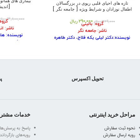
تازه های احیای قلبی ریوی در بزرگسالان
[اندیش
اطفال نوزادان و شرایط ویژه [ جامعه نگر ]
14,800,000
ریال
290,000
ریال
گروه
329,000
ریال
گروه: بالینی
ناشر: ا
ناشر: جامعه نگر
نویسنده: ها
نویسنده:دکتر لیلی یکه فلاح، دکتر طاهره
مترجم: دکتر مهتاب
صادقی، محدثه بابایی
فاطمه جعفری / دکت
شابک: ۹۷۸۶۰۰۱۰۱۵۲۰۵
شابک: ۹۷۸۹۶۴۹۸۷۸۹۲۸
نوع جلد: شومیز
تعداد صف
سال چاپ: ۱۳۹۵
نوبت 
تعداد صفحه: ۲۷۴
چاپ: ۲
تحویل اکسپرس
پش
نوبت چاپ: ۱
قطع:
مراحل خرید اینترنتی
خدمات مشتری
نحوه ثبت سفارش
پاسخ به پرسش‌ها
رویه ارسال سفارش
رویه‌های بازگرداندن