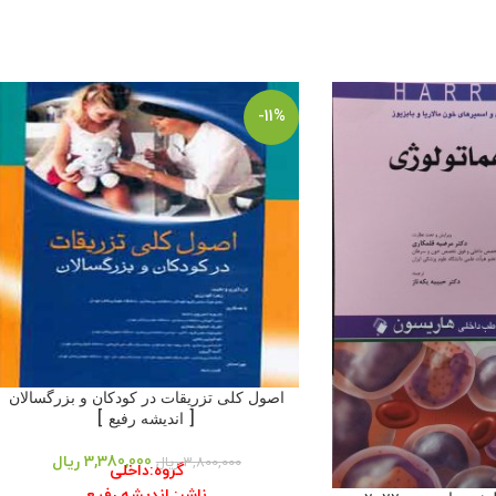
-11%
اصول کلی تزریقات در کودکان و بزرگسالان
[ اندیشه رفیع ]
3,380,000
ریال
3,800,000
ریال
گروه:داخلی
ناشر: اندیشه رفیع