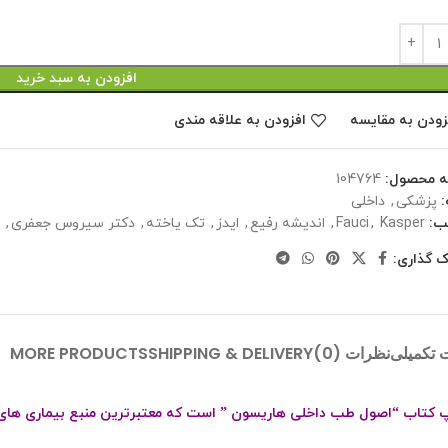
افزودن به سبد خرید
زودن به مقایسه
افزودن به علاقه مندی
ه محصول:
104764
پزشکی
,
داخلی
ب:
Kasper
,
Fauci
,
اندیشه رفیع
,
ایدز
,
تک یاخته
,
دکتر سیروس جعفری
,
ک گذاری:
 تکمیلی
نظرات (0)
SHIPPING & DELIVERY
MORE PRODUCTS
پ کتاب “اصول طب داخلی هاریسون ” است که معتبرترین منبع بیماری های 