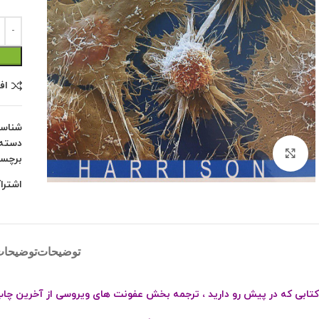
اف
شناس
دسته:
بزرگنمایی تصویر
برچس
اشترا
توضیحات
توضیحات
کتابی که در پیش رو دارید ، ترجمه بخش عفونت های ویروسی از آخرین چا