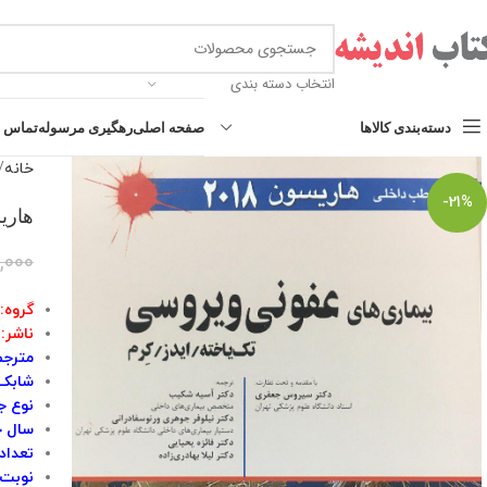
انتخاب دسته بندی
دسته‌بندی کالاها
صفحه اصلی
رهگیری مرسوله
تماس با
خانه
-21%
هاریسو
,000
گروه: 
ناشر:
مترجم
شابک:۹۶۴۹۸۷۹۳۷۶
نوع جل
سال چاپ
تعداد 
نوبت 