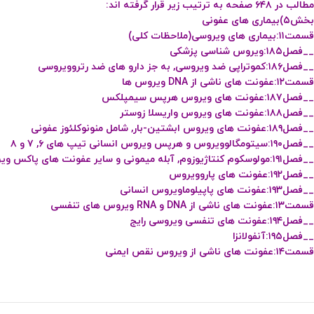
مطالب در ۶۴۸ صفحه به ترتیب زیر قرار گرفته اند:
بخش۵)بیماری های عفونی
قسمت۱۱:بیماری های ویروسی(ملاحظات کلی)
__فصل۱۸۵:ویروس شناسی پزشکی
__فصل۱۸۶:کموتراپی ضد ویروسی, به جز دارو های ضد رتروویروسی
قسمت۱۲:عفونت های ناشی از DNA ویروس ها
__فصل۱۸۷:عفونت های ویروس هرپس سیمپلکس
__فصل۱۸۸:عفونت های ویروس واریسلا زوستر
__فصل۱۸۹:عفونت های ویروس ابشتین-بار, شامل منونوکلئوز عفونی
__فصل۱۹۰:سیتومگالوویروس و هرپس ویروس انسانی تیپ های ۶, ۷ و ۸
__فصل۱۹۱:مولوسکوم کنتاژیوزوم, آبله میمونی و سایر عفونت های پاکس ویروس
__فصل۱۹۲:عفونت های پاروویروس
__فصل۱۹۳:عفونت های پاپیلوماویروس انسانی
قسمت۱۳:عفونت های ناشی از DNA و RNA ویروس های تنفسی
__فصل۱۹۴:عفونت های تنفسی ویروسی رایج
__فصل۱۹۵:آنفولانزا
قسمت۱۴:عفونت های ناشی از ویروس نقص ایمنی