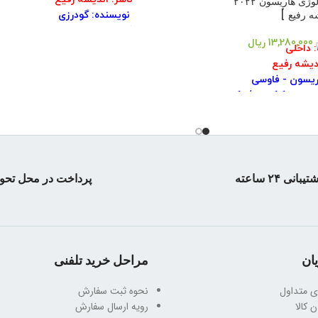
بیماری های هماتولوژی هاریسون ۲۰۲۲
ه رفیع ]
نویسنده: گودرزی
شابک: ۹۷۸۹۶۴۹۸۷۳۷۵۶
13,280,000
ریال
نوع جلد: شومیز
: داخلی
سال چاپ: ۱۴۰۲
ندیشه رفیع
تعداد صفحه: ۱۶۰
ریسون - فاوسی
نوبت چاپ: ۳
 مهری کاکاوند / دکتر
ر مریم سلیمانی شکوه
حه:۴۸۸
نشر: ۱
۱۴۰
تیبانی ۲۴ ساعته
پرداخت در محل تحو
 وزیری
ان
مراحل خرید تلفنی
ی متداول
نحوه ثبت سفارش
 کالا
رویه ارسال سفارش