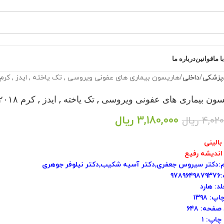
 ما
قوانین
درباره ما
پزشکی
داخلی
هاریسون بیماری های عفونی ویروسی , تک یاخته , ایدز , کرم ۲۰۱۸ [ اندیشه رفیع 
ن بیماری های عفونی ویروسی , تک یاخته , ایدز , کرم ۲۰۱۸ [ اندیشه رفیع ]
3,180,000
ریال
4,020
ریال
بالینی
 اندیشه رفیع
:دکتر سیروس جعفری,دکتر آسیه شکیب,دکتر نیلوفر جوهری
۹۷۸
د: هارد
: ۱۳۹۸
صفحه: ۶۴۸
چاپ: ۱