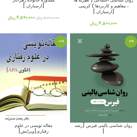
روان شناسی اجتماعی ( نظریه ها
مشاوره خانواده زهراکار
، مفاهیم و کاربردها ) کریمی
[ارسباران ]
[ارسباران ]
4,590,000
ریال
5,200,000
ریال
4,500,000
ریال
-10%
-11%
روان شناسی بالینی فیرس [رشد
مقاله نویسی در علوم
]
رفتاری[ویرایش]