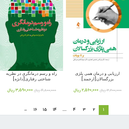
ارزیابی و درمان همی پلژی
راه و رسم درمانگری در نظریه
بزرگسالان[ارجمند]
شناختی رفتاری[دانژه]
2,560,000
ریال
3,590,000
ریال
3,200,000
ریال
4,800,000
ریال
→
16
15
14
…
4
3
2
1