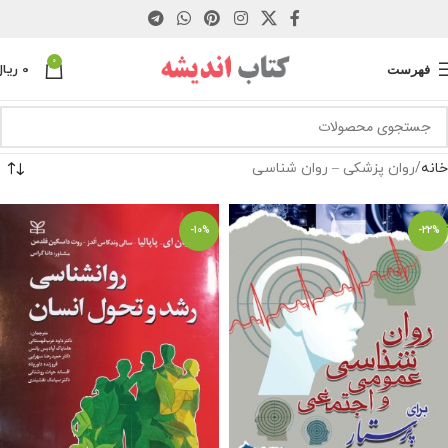
0
فهرست
0
ریال
خانه
روان پزشکی – روان شناسی
-10%
-22%