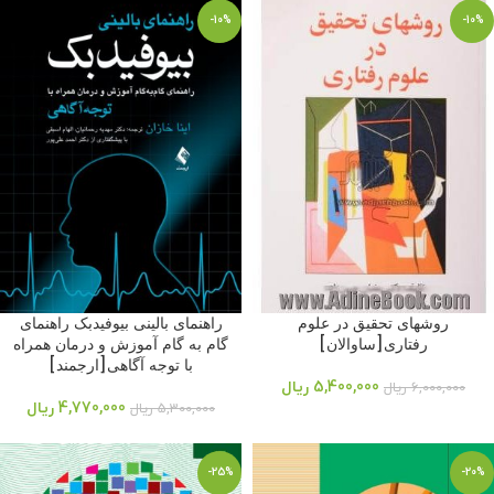
-10%
-10%
روشهای تحقیق در علوم
راهنمای بالینی بیوفیدبک راهنمای
رفتاری[ساوالان]
گام به گام آموزش و درمان همراه
با توجه آگاهی[ارجمند]
5,400,000
ریال
6,000,000
ریال
4,770,000
ریال
5,300,000
ریال
-25%
-20%