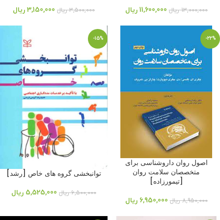
11,600,000
ریال
3,150,000
ریال
13,000,000
ریال
3,500,000
ریال
-15%
-22%
اصول روان داروشناسی برای
متخصصان سلامت روان
توانبخشی گروه های خاص [رشد]
[تیمورزاده]
5,525,000
ریال
6,500,000
ریال
6,950,000
ریال
8,950,000
ریال