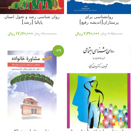
روانشناسی برای
روان شناسی رشد و تحول انسان
پرستاران[اندیشه رفیع]
پاپالیا [رشد]
2,310,000
ریال
17,160,000
ریال
2,950,000
ریال
19,000,000
ریال
-12%