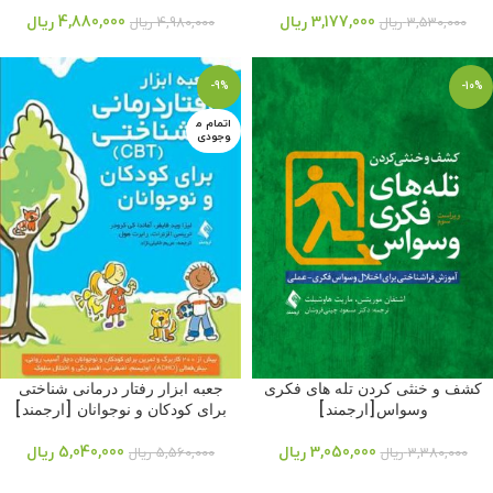
3,177,000
ریال
4,880,000
ریال
3,530,000
ریال
4,980,000
ریال
-9%
-10%
اتمام م
وجودی
کشف و خنثی کردن تله های فکری
جعبه ابزار رفتار درمانی شناختی
وسواس[ارجمند]
برای کودکان و نوجوانان [ارجمند]
3,050,000
ریال
5,040,000
ریال
3,380,000
ریال
5,560,000
ریال