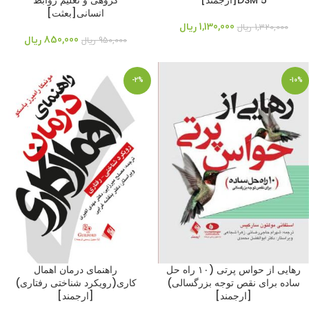
DSM 5[ارجمند]
گروهی و تعلیم روابط
انسانی[بعثت]
1,130,000
ریال
1,320,000
ریال
850,000
ریال
950,000
ریال
-2%
-10%
رهایی از حواس پرتی (۱۰ راه حل
راهنمای درمان اهمال
ساده برای نقص توجه بزرگسالی)
کاری(رویکرد شناختی رفتاری)
[ارجمند]
[ارجمند]