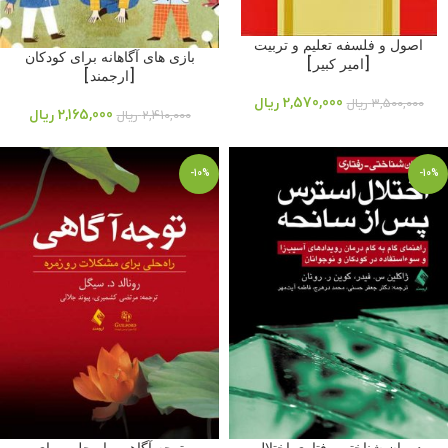
اصول و فلسفه تعلیم و تربیت
بازی های آگاهانه برای کودکان
[امیر کبیر]
[ارجمند]
2,570,000
ریال
3,500,000
ریال
2,165,000
ریال
2,410,000
ریال
-10%
-10%