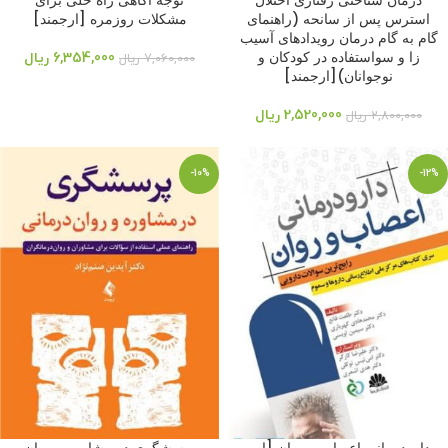
درمان شناختی رفتاری اختلال
توجه آگاهی راه حلی برای
استرس پس از سانحه (راهنمای
مشکلات روزمره [ارجمند]
گام به گام درمان رویدادهای آسیب
زا و سواستفاده در کودکان و
6,354,000
ریال
7,060,000
ریال
نوجوانان)[ارجمند]
2,520,000
ریال
2,800,000
ریال
-10%
-12%