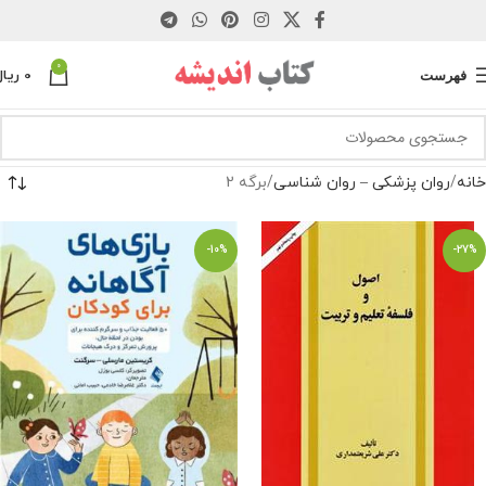
0
فهرست
0
ریال
خانه
روان پزشکی – روان شناسی
برگه 2
-10%
-27%