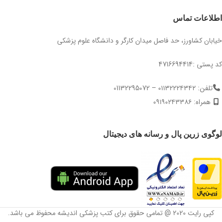
اطلاعات تماس
خیابان کشاورز، حد فاصل میدان کارگر و دانشگاه علوم پزشکی
کد پستی :4716694414
تلفن: ۰۱۱۳۲۲۲۴۳۴۲ – 01132295072
همراه: ۰۹۱۹۰۲۴۳۳۸۶
لوگوی زرین پال و رسانه های دیجیتال
کپی رایت 2020 @ تمامی حقوق برای کتب پزشکی اندیشه محفوظ می باشد.