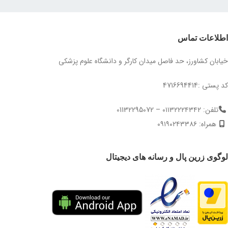
اطلاعات تماس
خیابان کشاورز، حد فاصل میدان کارگر و دانشگاه علوم پزشکی
کد پستی :4716694414
تلفن: ۰۱۱۳۲۲۲۴۳۴۲ – 01132295072
همراه: ۰۹۱۹۰۲۴۳۳۸۶
لوگوی زرین پال و رسانه های دیجیتال