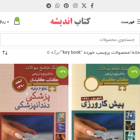
0
فهرست
0
ریال
خانه
محصولات برچسب خورده “key book”
برگه 5
-22%
-22%