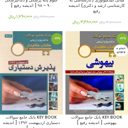
مبانی اپیدمیولوژی (کارشناسی به
علوم پایه پزشکی و دندانپزشکی
کارشناسی ارشد و دکتری) اندیشه
۹۰ – ۹۸ [ اندیشه رفیع ]
رفیع
1,790,000
ریال
2,200,000
ریال
3,380,000
ریال
3,800,000
ریال
-22%
-23%
اتمام م
وجودی
KEY BOOK بانک جامع سوالات
KEY BOOK بانک جامع سوالات
بیهوشی [ اندیشه رفیع ]
دستیاری اردیبهشت ۱۳۹۲ [ اندیشه