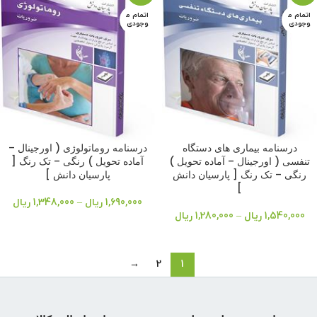
اتمام م
اتمام م
وجودی
وجودی
درسنامه بیماری های دستگاه
درسنامه روماتولوژی ( اورجینال –
تنفسی ( اورجینال – آماده تحویل )
آماده تحویل ) رنگی – تک رنگ [
رنگی – تک رنگ [ پارسیان دانش
پارسیان دانش ]
]
1,690,000
ریال
–
1,348,000
ریال
1,540,000
ریال
–
1,280,000
ریال
→
2
1