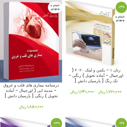
اتمام م
-29%
وجودی
اتمام م
وجودی
زنان ۱ – بکمن و لینک ۲۰۲۰ (
اورجینال – آماده تحویل ) رنگی –
تک رنگ [ پارسیان دانش ]
درسنامه بیماری های قلب و عروق
– مدینه ایی ( اورجینال – آماده
1,720,000
ریال
–
1,240,000
ریال
تحویل ) رنگی [ پارسیان دانش ]
1,850,000
ریال
-23%
-19%