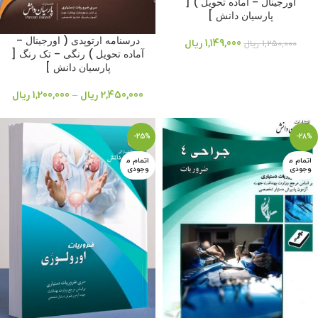
اورجینال – آماده تحویل ) [
پارسیان دانش ]
درسنامه ارتوپدی ( اورجینال –
1,149,000
ریال
1,250,000
ریال
آماده تحویل ) رنگی – تک رنگ [
پارسیان دانش ]
2,450,000
ریال
–
1,200,000
ریال
-25%
-28%
اتمام م
اتمام م
وجودی
وجودی