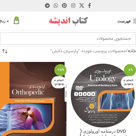
0
فهرست
0
ریال
خانه
محصولات برچسب خورده “پارسیان دانش”
-25%
-8%
اتمام م
اتمام م
وجودی
وجودی
DVD درسنامه اورولوژی (