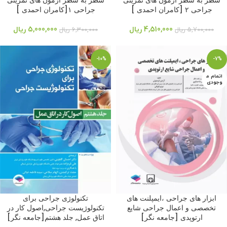
سطر به سطر ازمون های تمرینی
سطر به سطر ازمون های تمرینی
جراحی ۲ [کامران احمدی ]
جراحی ۱[کامران احمدی ]
4,510,000
ریال
5,000,000
ریال
5,700,000
ریال
6,300,000
ریال
-10%
-7%
اتمام م
وجودی
ابزار های جراحی ،ایمپلنت های
تکنولوژی جراحی برای
تخصصی و اعمال جراحی شایع
تکنولوژیست جراحی,اصول کار در
ارتوپدی [جامعه نگر]
اتاق عمل, جلد هشتم[جامعه نگر]