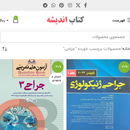
0
فهرست
0
ریال
خانه
محصولات برچسب خورده “جراحی”
-20%
-20%
اتمام م
وجودی