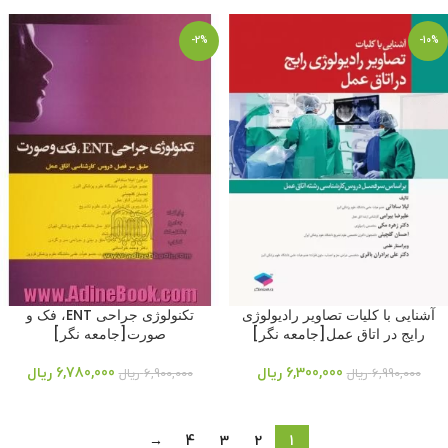
-2%
-10%
آشنایی با کلیات تصاویر رادیولوژی
تکنولوژی جراحی ENT، فک و
رایج در اتاق عمل[جامعه نگر]
صورت[جامعه نگر]
6,300,000
ریال
6,780,000
ریال
6,990,000
ریال
6,900,000
ریال
→
4
3
2
1