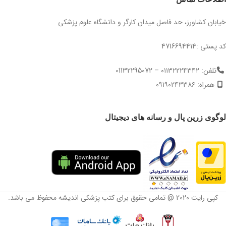
خیابان کشاورز، حد فاصل میدان کارگر و دانشگاه علوم پزشکی
کد پستی :4716694414
تلفن: ۰۱۱۳۲۲۲۴۳۴۲ – 01132295072
همراه: ۰۹۱۹۰۲۴۳۳۸۶
لوگوی زرین پال و رسانه های دیجیتال
کپی رایت 2020 @ تمامی حقوق برای کتب پزشکی اندیشه محفوظ می باشد.