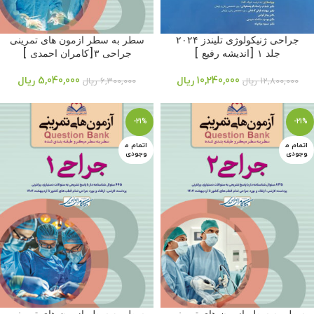
جراحی ژنیکولوژی تلیندز ۲۰۲۴
سطر به سطر ازمون های تمرینی
جلد ۱ [اندیشه رفیع ]
جراحی ۳[کامران احمدی ]
10,240,000
ریال
5,040,000
ریال
12,800,000
ریال
6,300,000
ریال
-21%
-21%
اتمام م
اتمام م
وجودی
وجودی