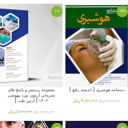
-10%
-16%
دستنامه هوشبری [ اندیشه رفیع ]
مجموعه پرسش و پاسخ های
تشریحی آزمون بورد بیهوشی
۱۴۰۲ [ آرتین طب ]
4,020,000
ریال
4,800,000
ریال
1,800,000
ریال
2,000,000
ریال