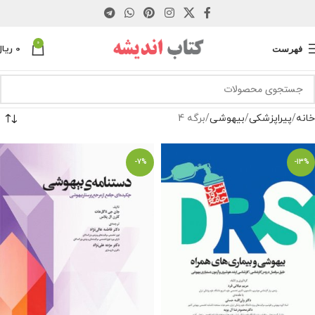
0
فهرست
0
ریال
خانه
پیراپزشکی
بیهوشی
برگه 4
-7%
-13%