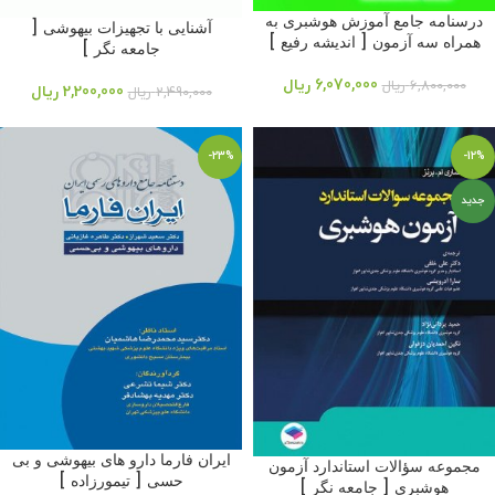
درسنامه جامع آموزش هوشبری به
آشنایی با تجهیزات بیهوشی [
همراه سه آزمون [ اندیشه رفیع ]
جامعه نگر ]
6,070,000
ریال
6,800,000
ریال
2,200,000
ریال
2,490,000
ریال
-23%
-12%
جدید
ایران فارما دارو های بیهوشی و بی
مجموعه سؤالات استاندارد آزمون
حسی [ تیمورزاده ]
هوشبری [ جامعه نگر ]