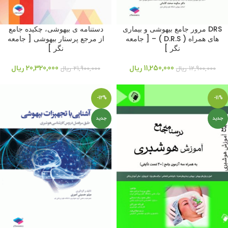
DRS مرور جامع بیهوشی و بیماری
دستنامه ی بیهوشی، چکیده جامع
های همراه ( D.R.S ) – [ جامعه
از مرجع پرستار بیهوشی [ جامعه
نگر ]
نگر ]
11,250,000
ریال
20,320,000
ریال
12,900,000
ریال
21,900,000
ریال
-12%
-11%
جدید
جدید