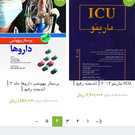
-23%
-11%
ICU مارینو ۲۰۱۴ [ اندیشه رفیع ]
پرستار بیهوشی داروها جلد ۳ [
اندیشه رفیع ]
7,600,000
ریال
8,500,000
ریال
1,158,000
ریال
1,500,000
ریال
→
5
4
3
2
1
←